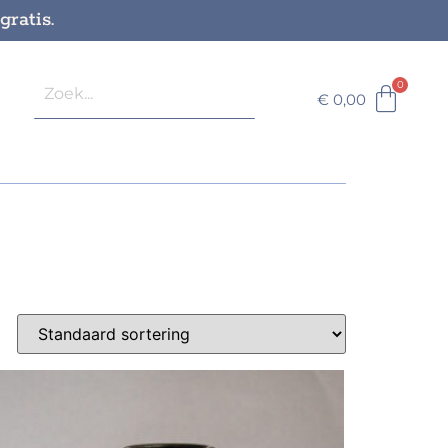
ratis.
€
0,00