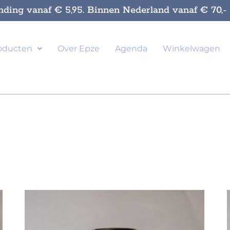
nding vanaf € 5,95. Binnen Nederland vanaf € 70,- g
oducten
Over Epze
Agenda
Winkelwagen