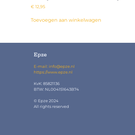
€
12,95
Toevoegen aan winkelwagen
Epze
E-mail: info@epze.nl
https://www.epze.nl
KvK: 85821136
BTW: NL004151643B74
© Epze 2024
All rights reserved