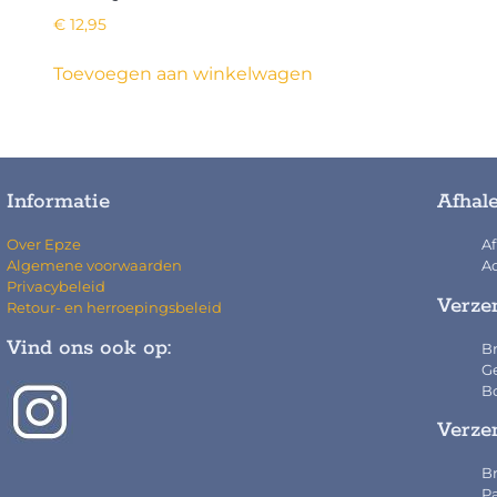
€
12,95
Toevoegen aan winkelwagen
Informatie
Afhal
Over Epze
Af
Algemene voorwaarden
Ad
Privacybeleid
Verze
Retour- en herroepingsbeleid
Vind ons ook op:
Br
Ge
Bo
Verze
Br
Pa