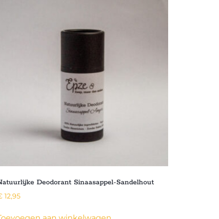
Natuurlijke Deodorant Sinaasappel-Sandelhout
€
12,95
Toevoegen aan winkelwagen