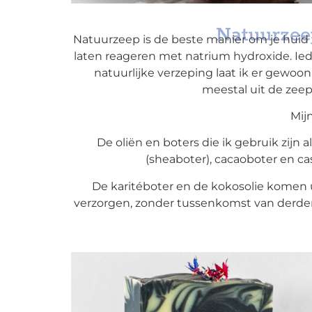
Natuurzeep
Natuurzeep is de beste manier om je huid
laten reageren met natrium hydroxide. Ied
natuurlijke verzeping laat ik er gewoo
meestal uit de zee
Mij
De oliën en boters die ik gebruik zijn al
(sheaboter), cacaoboter en ca
De karitéboter en de kokosolie komen 
verzorgen, zonder tussenkomst van derden