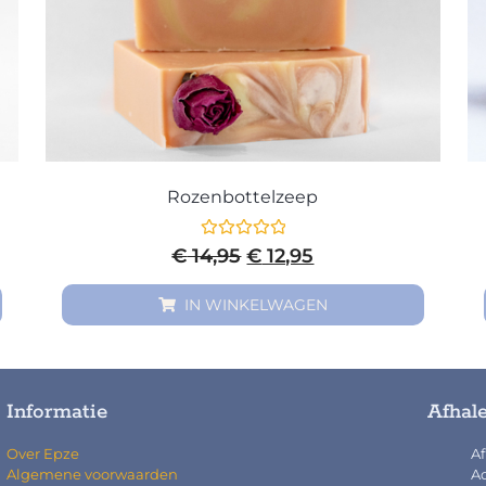
Rozenbottelzeep
Gewaardeerd
€
14,95
€
12,95
0
uit
5
IN WINKELWAGEN
Informatie
Afhal
Over Epze
Af
Algemene voorwaarden
Ad