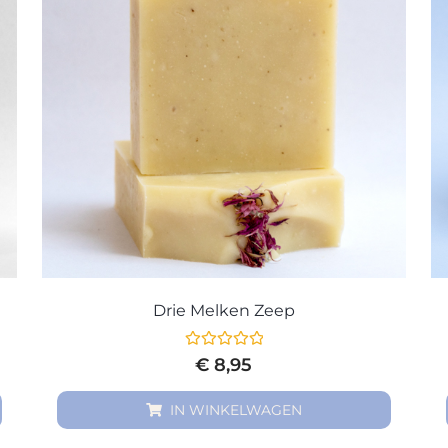
Drie Melken Zeep
Gewaardeerd
€
8,95
0
uit
5
IN WINKELWAGEN