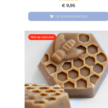
Gewaardeerd
€
9,95
0
uit
5
IN WINKELWAGEN
Niet op voorraad