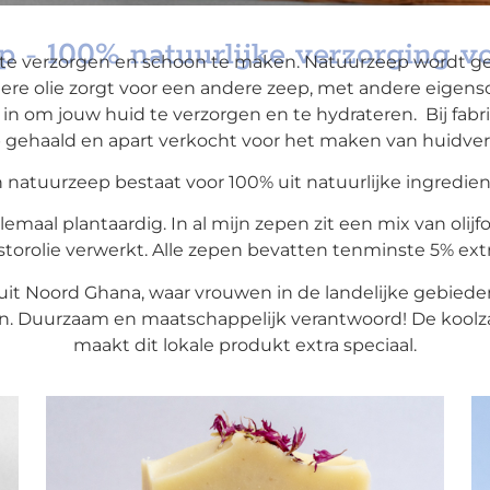
 - 100% natuurlijke verzorging v
 te verzorgen en schoon te maken. Natuurzeep wordt ge
ere olie zorgt voor een andere zeep, met andere eigensc
n in om jouw huid te verzorgen en te hydrateren. Bij fa
p gehaald en apart verkocht voor het maken van huidve
n natuurzeep bestaat voor 100% uit natuurlijke ingredien
lemaal plantaardig. In al mijn zepen zit een mix van olijfo
storolie verwerkt. Alle zepen bevatten tenminste 5% extra
uit Noord Ghana, waar vrouwen in de landelijke gebied
. Duurzaam en maatschappelijk verantwoord! De koolza
maakt dit lokale produkt extra speciaal.