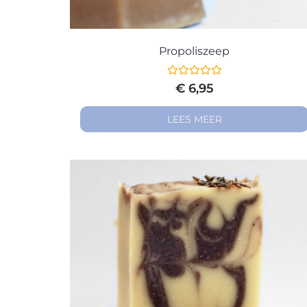
Propoliszeep
Gewaardeerd
€
6,95
0
uit
5
LEES MEER