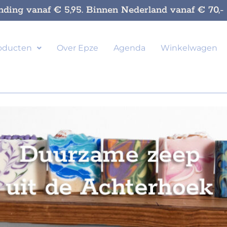
nding vanaf € 5,95. Binnen Nederland vanaf € 70,- g
oducten
Over Epze
Agenda
Winkelwagen