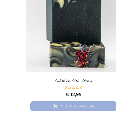
Actieve Kool Zeep
Gewaardeerd
€
12,95
0
uit
5
IN WINKELWAGEN