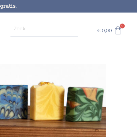
ratis.
€
0,00