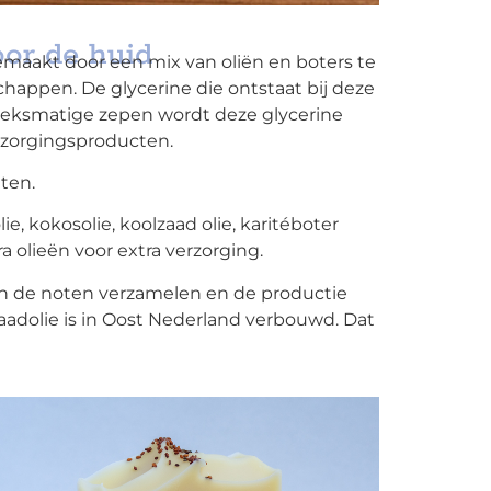
oor de huid
maakt door een mix van oliën en boters te
happen. De glycerine die ontstaat bij deze
brieksmatige zepen wordt deze glycerine
rzorgingsproducten.
ten.
lie, kokosolie, koolzaad olie, karitéboter
 olieën voor extra verzorging.
en de noten verzamelen en de productie
adolie is in Oost Nederland verbouwd. Dat