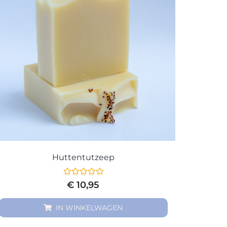
Huttentutzeep
Gewaardeerd
€
10,95
0
uit
5
IN WINKELWAGEN