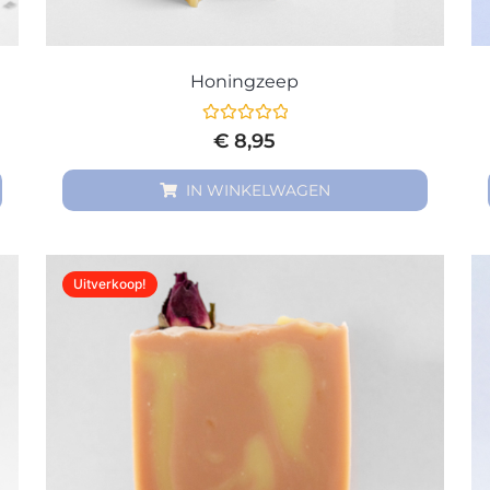
Honingzeep
Gewaardeerd
€
8,95
0
uit
5
IN WINKELWAGEN
Uitverkoop!