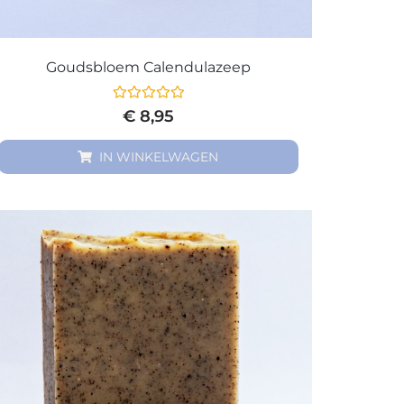
Goudsbloem Calendulazeep
Gewaardeerd
€
8,95
0
uit
5
IN WINKELWAGEN