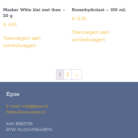
Masker Witte klei met thee –
Rozenhydrolaat – 100 mL
20 g
€
12,95
€
4,95
Toevoegen aan
Toevoegen aan
winkelwagen
winkelwagen
1
2
→
Epze
E-mail: info@epze.nl
https://www.epze.nl
KvK: 85821136
BTW: NL004151643B74