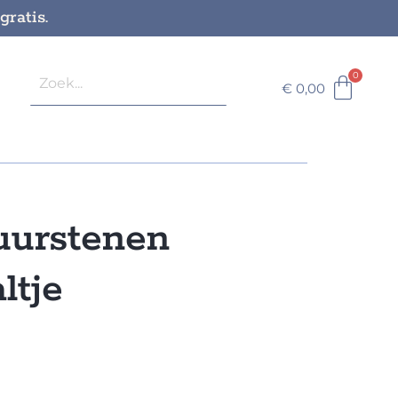
ratis.
€
0,00
uurstenen
ltje