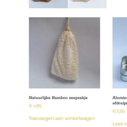
Natuurlijke Bamboo zeepzakje
Alumin
afdruip
€
4,95
€
5,95
Toevoegen aan winkelwagen
Lees v