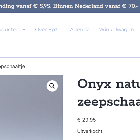
nding vanaf € 5,95. Binnen Nederland vanaf € 70,- g
oducten
Over Epze
Agenda
Winkelwagen
pschaaltje
Onyx nat
zeepschaa
€
29,95
Uitverkocht