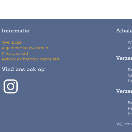
Informatie
Afhal
Over Epze
Af
Algemene voorwaarden
Ad
Privacybeleid
Verze
Retour- en herroepingsbeleid
Vind ons ook op:
Br
Ge
Bo
Verze
Br
Pa
Pa
Wij ver