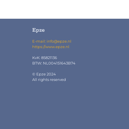
Epze
E-mail: info@epze.nl
https://www.epze.nl
KvK: 85821136
BTW: NL004151643B74
© Epze 2024
All rights reserved