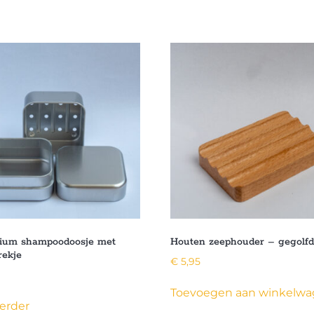
ium shampoodoosje met
Houten zeephouder – gegolf
rekje
€
5,95
Toevoegen aan winkelw
erder