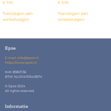
€
7,95
€
9,95
Toevoegen aan
Toevoegen aan
winkelwagen
winkelwagen
Epze
E-mail: info@epze.nl
https://www.epze.nl
KvK: 85821136
BTW: NL004151643B74
© Epze 2024
All rights reserved
Informatie